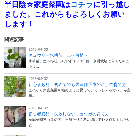
半日陰☆家庭菜園は
コチラ
に引っ越し
ました。これからもよろしくお願い
します！
関連記事
2018-04-06
キュウリ＜水耕苗、土へ移植＞
水耕苗、土へ移植（4月6日）30日目。水耕栽培で育てたキュ
ウリ…
2018-04-02
初心者必見！初めてでも大豊作「鷹の爪」の育て方
これから家庭菜園を始めようと思っていらっしゃる方へ。赤唐
辛…
2018-04-02
初心者必見！失敗しないミョウガの育て方
家庭菜園初心者の方。日当たりの悪い環境で野菜作りをしたい
と…